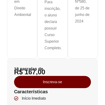
em
Nº580,
Para
Direito
de 25 de
inscrição,
Ambiental
junho de
o aluno
2024
declara
possuir
Curso
Superior
Completo.
18 parcelas de
R$ 167,00
Inscreva-se
Características
Início Imediato