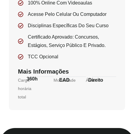
100% Online Com Videoaulas
Acesse Pelo Celular Ou Computador
Disciplinas Específicas Do Seu Curso
Certificado Aprovado: Concursos,
Estágios, Serviço Público E Privado.
TCC Opcional
Mais Informações
360h
EAD
Direito
Carga
Modalidade
Área
horária
total