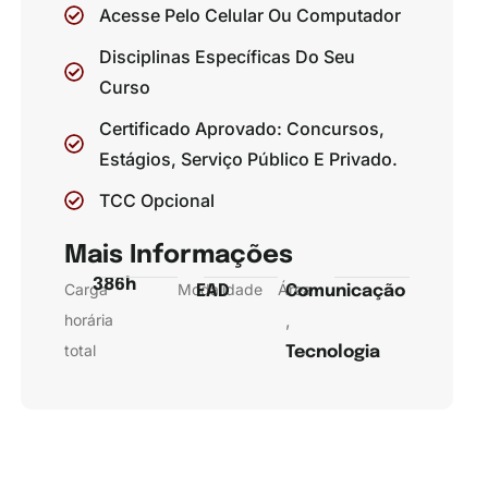
Acesse Pelo Celular Ou Computador
Disciplinas Específicas Do Seu
Curso
Certificado Aprovado: Concursos,
Estágios, Serviço Público E Privado.
TCC Opcional
Mais Informações
386h
Carga
Modalidade
Área
EAD
Comunicação
,
horária
total
Tecnologia