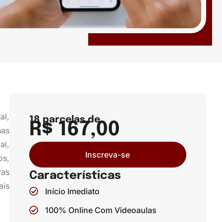
al,
18 parcelas de
R$ 167,00
nas
al,
Inscreva-se
os,
vas
Características
ais
Início Imediato
100% Online Com Videoaulas