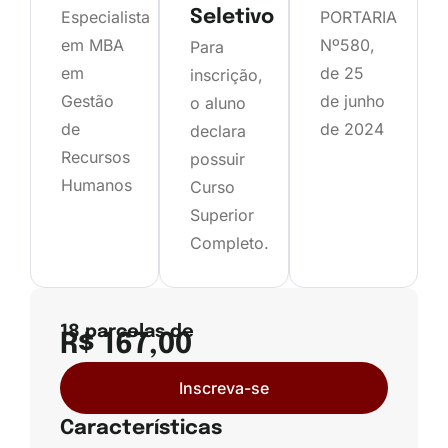
Especialista
Seletivo
PORTARIA
em MBA
Nº580,
Para
em
de 25
inscrição,
Gestão
de junho
o aluno
de
de 2024
declara
Recursos
possuir
Humanos
Curso
Superior
Completo.
18 parcelas de
R$ 167,00
Inscreva-se
Características