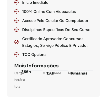
Início Imediato
100% Online Com Videoaulas
Acesse Pelo Celular Ou Computador
Disciplinas Específicas Do Seu Curso
Certificado Aprovado: Concursos,
Estágios, Serviço Público E Privado.
TCC Opcional
Mais Informações
386h
Carga
Modalidade
Área
EAD
Humanas
horária
total